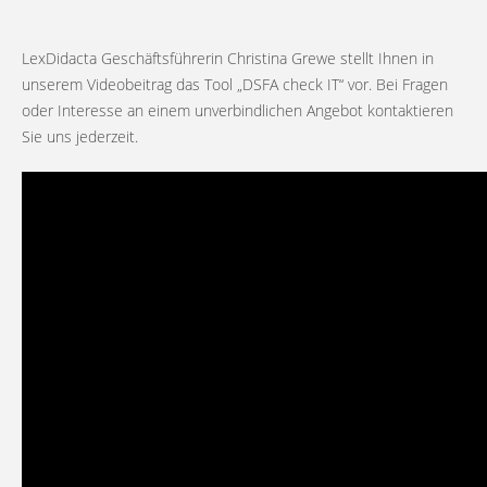
LexDidacta Geschäftsführerin Christina Grewe stellt Ihnen in
unserem Videobeitrag das Tool „DSFA check IT“ vor. Bei Fragen
oder Interesse an einem unverbindlichen Angebot kontaktieren
Sie uns jederzeit.