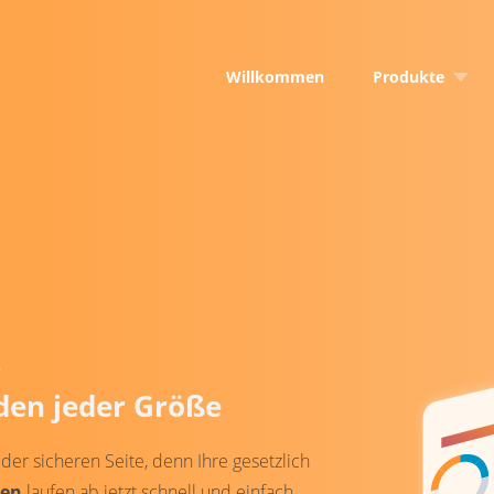
Willkommen
Produkte
DictaLex Health
DictaLex Health 
DictaLex Busine
DictaLex Buildin
DictaLex Kurs Bu
s
DSFA check IT
en jeder Größe
er sicheren Seite, denn Ihre gesetzlich
gen
laufen ab jetzt schnell und einfach.