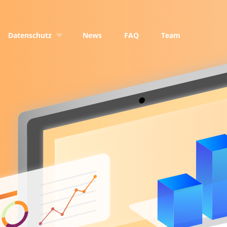
Datenschutz
News
FAQ
Team
DSGVO
Private
Datenschutz in Arztpraxen
ss
Datenschutz in
Krankenhäusern
gs Services
Datenschutz in Konzernen
ilder
Betriebliche
Datenschutzbeauftragte
Kundendaten