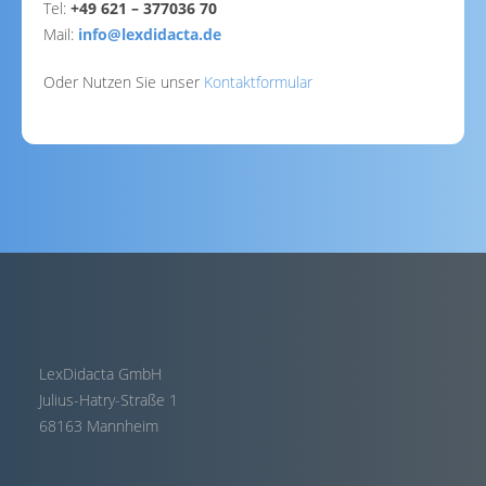
Tel:
+49 621 – 377036 70
Mail:
info@lexdidacta.de
Oder Nutzen Sie unser
Kontaktformular
LexDidacta GmbH
Julius-Hatry-Straße 1
68163 Mannheim