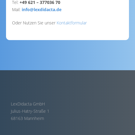
Tel:
+49 621 – 377036 70
Mail:
info@lexdidacta.de
Oder Nutzen Sie unser
Kontaktformular
LexDidacta GmbH
Julius-Hatry-Straße 1
68163 Mannheim