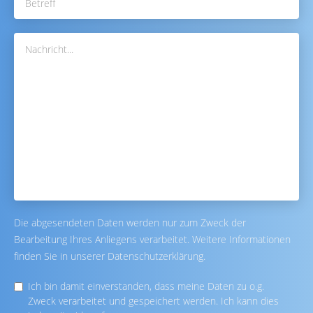
Die abgesendeten Daten werden nur zum Zweck der
Bearbeitung Ihres Anliegens verarbeitet. Weitere Informationen
finden Sie in unserer Datenschutzerklärung.
Ich bin damit einverstanden, dass meine Daten zu o.g.
Zweck verarbeitet und gespeichert werden. Ich kann dies