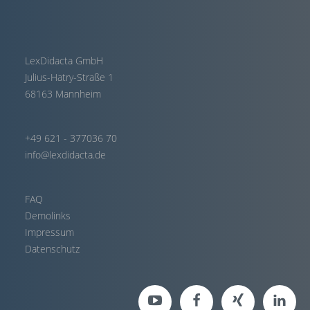
LexDidacta GmbH
Julius-Hatry-Straße 1
68163 Mannheim
+49 621 - 377036 70
info@lexdidacta.de
FAQ
Demolinks
Impressum
Datenschutz