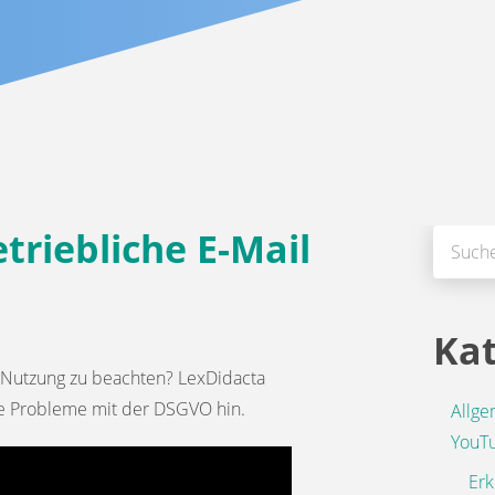
triebliche E-Mail
Suchen
nach:
Kat
il Nutzung zu beachten? LexDidacta
he Probleme mit der DSGVO hin.
Allge
YouT
Erk