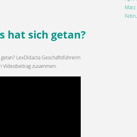
März
Febru
 hat sich getan?
 getan? LexDidacta Geschäftsführerin
en Videobeitrag zusammen.