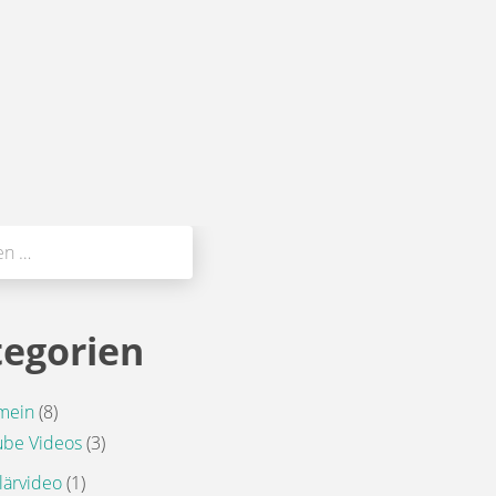
egorien
mein
(8)
ube Videos
(3)
lärvideo
(1)