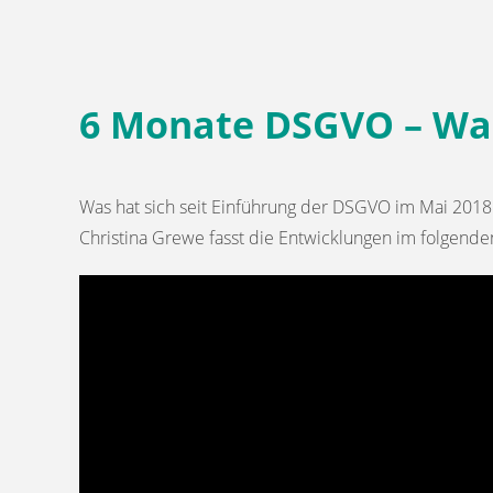
6 Monate DSGVO – Was
Was hat sich seit Einführung der DSGVO im Mai 2018
Christina Grewe fasst die Entwicklungen im folgend