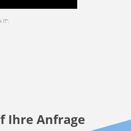
 IT“:
f Ihre Anfrage