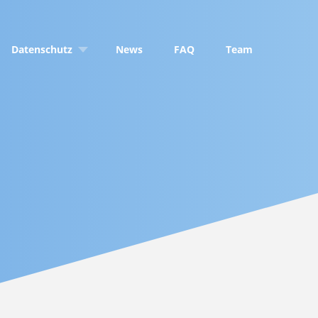
Datenschutz
News
FAQ
Team
DSGVO
Private
Datenschutz in Arztpraxen
ss
Datenschutz in
Krankenhäusern
gs Services
Datenschutz in Konzernen
ilder
Betriebliche
Datenschutzbeauftragte
Kundendaten