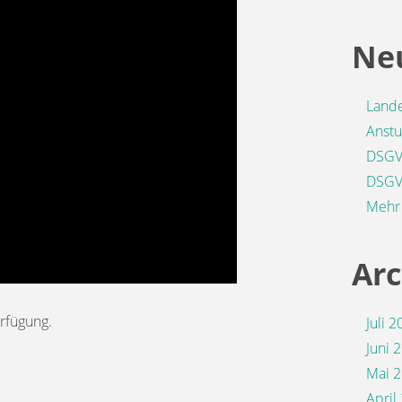
Neu
Lande
Anstu
DSGVO
DSGVO
Mehr 
Arc
rfügung.
Juli 
Juni 
Mai 
April