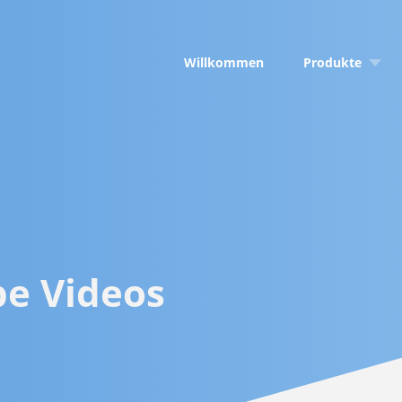
Willkommen
Produkte
DictaLex Health
DictaLex Health 
DictaLex Busine
DictaLex Buildin
DictaLex Kurs Bu
e Videos
DSFA check IT