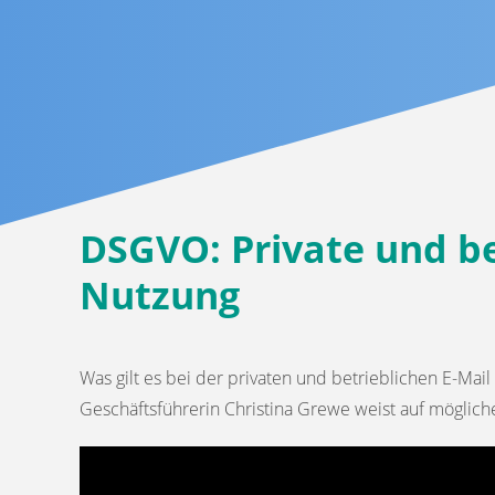
DSGVO: Private und be
Nutzung
Was gilt es bei der privaten und betrieblichen E-Ma
Geschäftsführerin Christina Grewe weist auf möglic