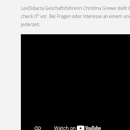
LexDidacta Geschäftsführerin Christina Grewe stellt
check IT“ vor. Bei Fragen oder Interesse an einem u
jederzeit.